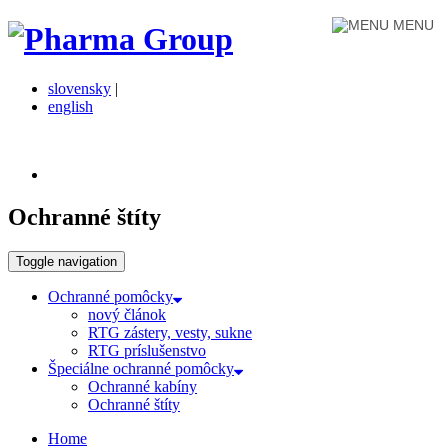
MENU
slovensky
|
english
Ochranné štíty
Toggle navigation
Ochranné pomôcky
nový článok
RTG zástery, vesty, sukne
RTG príslušenstvo
Špeciálne ochranné pomôcky
Ochranné kabíny
Ochranné štíty
Home