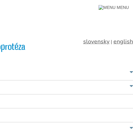
MENU
slovensky
english
|
oprotéza