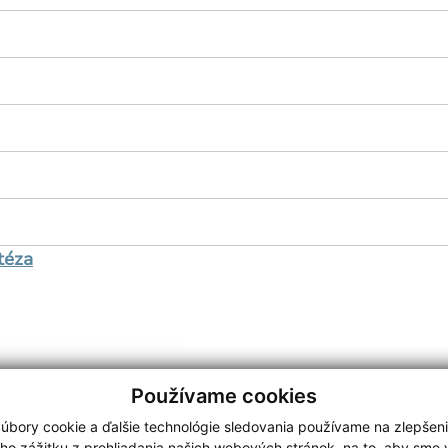
téza
Používame cookies
úbory cookie a ďalšie technológie sledovania používame na zlepšen
ho zážitku z prehliadania našich webových stránok, na to, aby sme