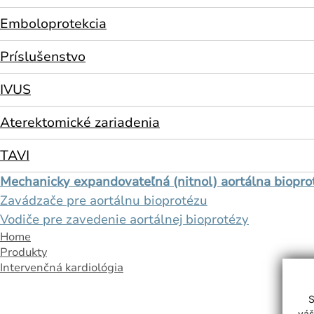
Emboloprotekcia
Príslušenstvo
IVUS
Aterektomické zariadenia
TAVI
Mechanicky expandovateľná (nitnol) aortálna biopro
Zavádzače pre aortálnu bioprotézu
Vodiče pre zavedenie aortálnej bioprotézy
Home
Produkty
Intervenčná kardiológia
S
váš