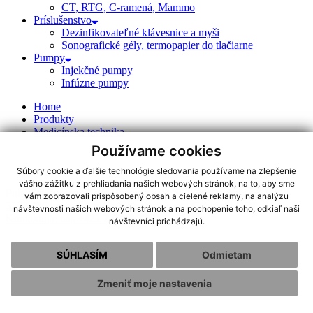
CT, RTG, C-ramená, Mammo
Príslušenstvo
Dezinfikovateľné klávesnice a myši
Sonografické gély, termopapier do tlačiarne
Pumpy
Injekčné pumpy
Infúzne pumpy
Home
Produkty
Medicínska technika
Používame cookies
Súbory cookie a ďalšie technológie sledovania používame na zlepšenie
vášho zážitku z prehliadania našich webových stránok, na to, aby sme
Pobočka Zvolen:
Lučenecká cesta 21, 960 96 Zvolen,
+421 45
vám zobrazovali prispôsobený obsah a cielené reklamy, na analýzu
5332 446
|
pharma-zv@pharmagroup.sk
|
Cookies
|
OOU
návštevnosti našich webových stránok a na pochopenie toho, odkiaľ naši
Kontaktujte nás
+421 2 5249 3757
návštevníci prichádzajú.
SÚHLASÍM
Odmietam
Zmeniť moje nastavenia