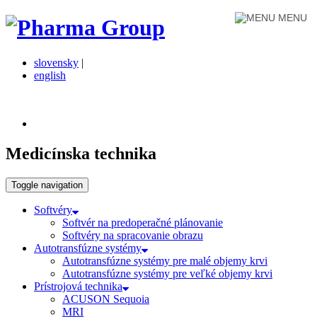
MENU
slovensky
|
english
Medicínska technika
Toggle navigation
Softvéry
Softvér na predoperačné plánovanie
Softvéry na spracovanie obrazu
Autotransfúzne systémy
Autotransfúzne systémy pre malé objemy krvi
Autotransfúzne systémy pre veľké objemy krvi
Prístrojová technika
ACUSON Sequoia
MRI