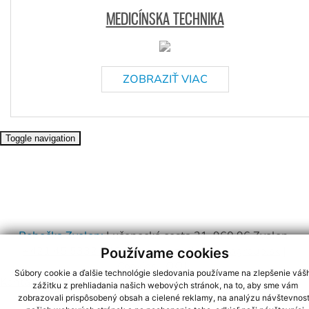
MEDICÍNSKA TECHNIKA
ZOBRAZIŤ VIAC
Toggle navigation
Pobočka Zvolen:
Lučenecká cesta 21, 960 96 Zvolen,
+421 45 5332 446
|
pharma-zv@pharmagroup.sk
|
Používame cookies
Cookies
|
OOU
Súbory cookie a ďalšie technológie sledovania používame na zlepšenie váš
Kontaktujte nás
+421 2 5249 3757
zážitku z prehliadania našich webových stránok, na to, aby sme vám
zobrazovali prispôsobený obsah a cielené reklamy, na analýzu návštevnost